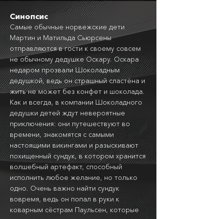
Синопсис
Самые обычные норвежские дети
Мартин и Матильда Сьюрсены
отправляются в гости к своему совсем
не обычному дедушке Оскару. Оскара
недаром прозвали Шоколадным
дедушкой, ведь он страшный сластёна и
жить не может без конфет и шоколада.
Как и всегда, в компании Шоколадного
дедушки детей ждут невероятные
приключения: они путешествуют во
времени, знакомятся с самыми
настоящими викингами и разыскивают
похищенный сундук, в котором хранится
волшебный артефакт, способный
исполнить любое желание, но только
одно. Очень важно найти сундук
вовремя, ведь он попал в руки к
коварным сёстрам Паульсен, которые