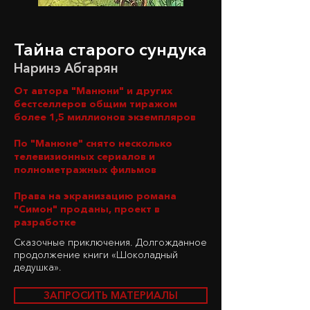
Тайна старого сундука
Наринэ Абгарян
От автора "Манюни" и других
бестселлеров общим тиражом
более 1,5 миллионов экземпляров
По "Манюне" снято несколько
телевизионных сериалов и
полнометражных фильмов
Права на экранизацию романа
"Симон" проданы, проект в
разработке
Сказочные приключения. Долгожданное
продолжение книги «Шоколадный
дедушка».
ЗАПРОСИТЬ МАТЕРИАЛЫ