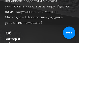
ненавидят сладости и мечтают
уничтожить их по всему миру. Удастся
ли им задуманное, или Мартин,
Матильда и Шоколадный дедушка
успеют им помешать?
Об
авторе
Абгарян Наринэ — современная
армянская писательница и блогер,
лауреат литературной премии «Ясная
Поляна». Родилась 14 января 1971 года
в Берде (Армения). Автор
бестселлеров «Манюня» (2010),
«Понаехавшая» (2011), «Люди, которые
всегда со мной» (2014), «С неба упали
три яблока» (2015), сборник рассказов
«Дальше жить» (2018). В 2020 году
издание The Guardian назвало ее одной
из самых ярких современных писателей
Европы. "Тайна старого сундука" -