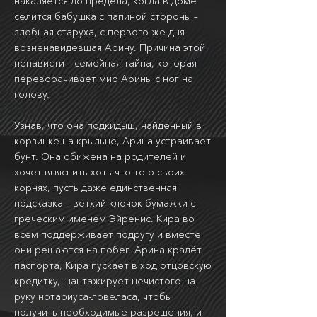
накаляется до предела, когда в доме
селится бабушка с папиной стороны –
злобная старуха, с первого же дня
возненавидевшая Арину. Причина этой
ненависти – семейная тайна, которая
переворачивает мир Арины с ног на
голову.
Узнав, что она подкидыш, найденный в
корзинке на крыльце, Арина устраивает
бунт. Она обижена на родителей и
хочет выяснить хоть что-то о своих
корнях, пусть даже единственная
подсказка – ветхий клочок бумажки с
греческим именем Эйренис. Кира во
всем поддерживает подругу и вместе
они решаются на побег. Арина крадёт
паспорта, Кира пускает в ход отцовскую
кредитку, шантажирует нечистого на
руку нотариуса-ловеласа, чтобы
получить необходимые разрешения, и