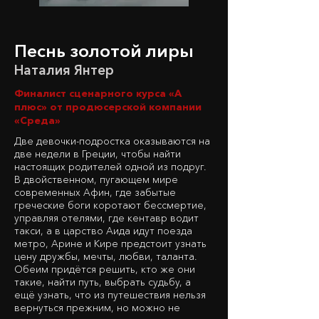
Песнь золотой лиры
Наталия Янтер
Финалист сценарного курса «А
плюс» от продюсерской компании
«Среда»
Две девочки-подростка оказываются на
две недели в Греции, чтобы найти
настоящих родителей одной из подруг.
В двойственном, пугающем мире
современных Афин, где забытые
греческие боги коротают бессмертие,
управляя отелями, где кентавр водит
такси, а в царство Аида идут поезда
метро, Арине и Кире предстоит узнать
цену дружбы, мечты, любви, таланта.
Обеим придётся решить, кто же они
такие, найти путь, выбрать судьбу, а
ещё узнать, что из путешествия нельзя
вернуться прежним, но можно не