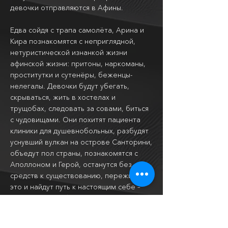
девочки отправляются в Афины.
Едва сойдя с трапа самолёта, Арина и
Кира познакомятся с неприглядной,
нетуристической изнанкой жизни
афинской жизни: притоны, наркоманы,
проститутки и сутенёры, беженцы-
нелегалы. Девочки будут убегать,
скрываться, жить в хостелах и
трущобах, следовать за совами, биться
с чудовищами. Они похитят пациента
клиники для душевнобольных, разбудят
уснувший вулкан на острове Санторини,
объедут пол страны, познакомятся с
Аполлоном и Герой, останутся без
средств к существованию, переживут
это и найдут путь к настоящим себе –
каждая свой собственный.
Две недели в Греции обернутся