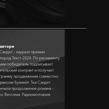
авторе
 Сандет - лауреат премии
лород.Текст-2024. По регламенту
мии победитель подписывает
ательский контракт и получает
грамму продвижения совместно
ервисом Букмейт. Теа Сандет
ончила продолжение романа -
ос Вессема. Радиомолчание.