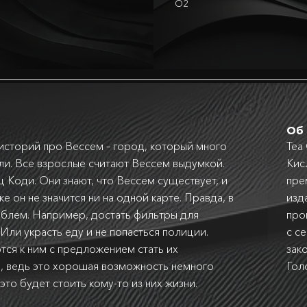
O2
Об 
историй про Вессем – город, который много
Теа
ели. Все взрослые считают Вессем выдумкой.
Кис
ц Коди. Они знают, что Вессем существует, и
пре
аже он не значится ни на одной карте. Правда, в
изд
роблем. Например, достать фильтры для
про
Или украсть еду и не попасться полиции.
с с
тся к ним с предложением стать их
зак
, ведь это хорошая возможность немного
Гол
 это будет стоить кому-то из них жизни.