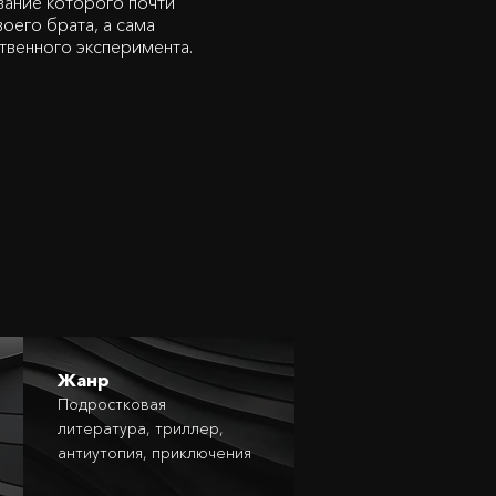
вание которого почти
воего брата, а сама
твенного эксперимента.
Жанр
Подростковая
литература, триллер,
антиутопия, приключения