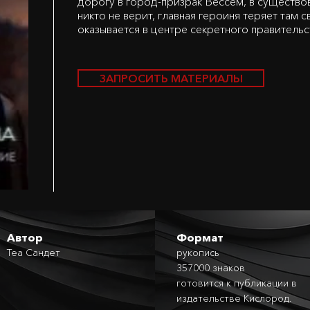
дорогу в город-призрак Вессем, в существо
никто не верит, главная героиня теряет там с
оказывается в центре секретного правительс
ЗАПРОСИТЬ МАТЕРИАЛЫ
Автор
Формат
Теа Сандет
рукопись
357000 знаков
готовится к публикации в
издательстве Кислород.